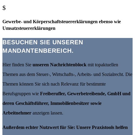
$
Gewerbe- und Körperschaftsteuererklärungen ebenso wie
Umsatzsteuererklärungen
BESUCHEN SIE UNSEREN
MANDANTENBEREICH.
Hier finden Sie
unseren Nachrichtenblock
mit topaktuellen
Themen aus dem Steuer-, Wirtschafts-, Arbeits- und Sozialrecht. Die
Themen können Sie sich nach Relevanz für bestimmte
Berufsgruppen wie
Freiberufler, Gewerbetreibende, GmbH und
deren Geschäftsführer, Immobilienbesitzer sowie
Arbeitnehmer
anzeigen lassen.
Außerdem echter Nutzwert für Sie: Unsere Praxistools helfen